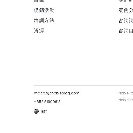
目錄
我們
促銷活動
案例
培訓方法
咨詢
資源
咨詢
macao@nobleprog.com
NoblePr
Noble
+852 81990613
澳門