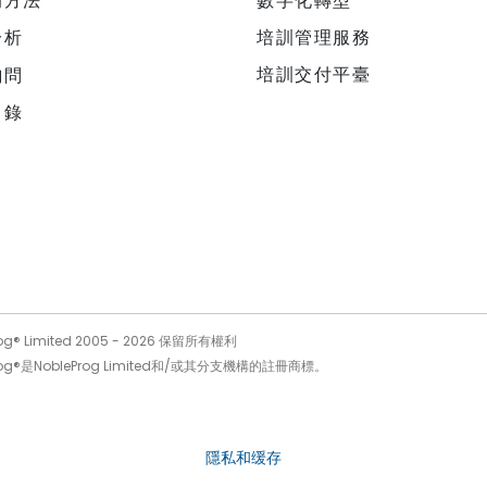
的方法
數字化轉型
分析
培訓管理服務
培訓交付平臺
詢問
目錄
og® Limited 2005 -
2026
保留所有權利
Prog®是NobleProg Limited和/或其分支機構的註冊商標。
隱私和缓存